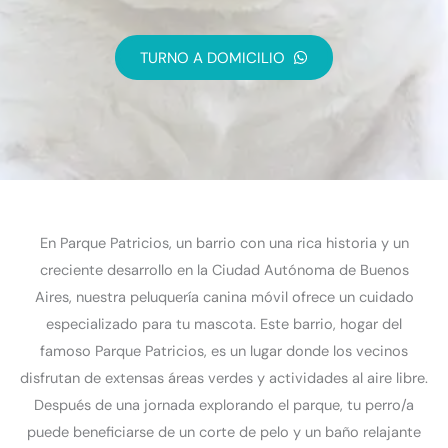
TURNO A DOMICILIO
En Parque Patricios, un barrio con una rica historia y un
creciente desarrollo en la Ciudad Autónoma de Buenos
Aires, nuestra peluquería canina móvil ofrece un cuidado
especializado para tu mascota. Este barrio, hogar del
famoso Parque Patricios, es un lugar donde los vecinos
disfrutan de extensas áreas verdes y actividades al aire libre.
Después de una jornada explorando el parque, tu perro/a
puede beneficiarse de un corte de pelo y un baño relajante